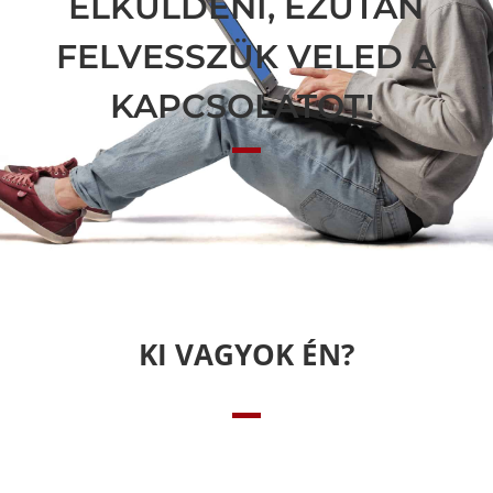
ELKÜLDENI, EZUTÁN
FELVESSZÜK VELED A
KAPCSOLATOT!
KI VAGYOK ÉN?