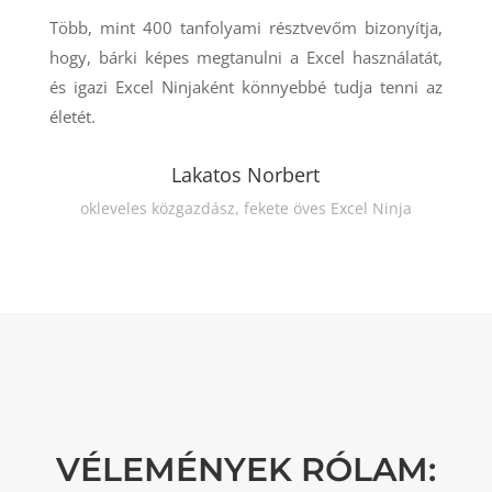
Több, mint 400 tanfolyami résztvevőm bizonyítja,
hogy, bárki képes megtanulni a Excel használatát,
és igazi Excel Ninjaként könnyebbé tudja tenni az
életét.
Lakatos Norbert
okleveles közgazdász, fekete öves Excel Ninja
VÉLEMÉNYEK RÓLAM: