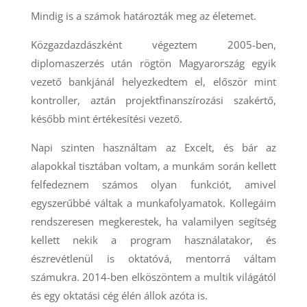
Mindig is a számok határozták meg az életemet.
Közgazdazdászként végeztem 2005-ben,
diplomaszerzés után rögtön Magyarország egyik
vezető bankjánál helyezkedtem el, először mint
kontroller, aztán projektfinanszírozási szakértő,
később mint értékesítési vezető.
Napi szinten használtam az Excelt, és bár az
alapokkal tisztában voltam, a munkám során kellett
felfedeznem számos olyan funkciót, amivel
egyszerűbbé váltak a munkafolyamatok. Kollegáim
rendszeresen megkerestek, ha valamilyen segítség
kellett nekik a program használatakor, és
észrevétlenül is oktatóvá, mentorrá váltam
számukra. 2014-ben elköszöntem a multik világától
és egy oktatási cég élén állok azóta is.