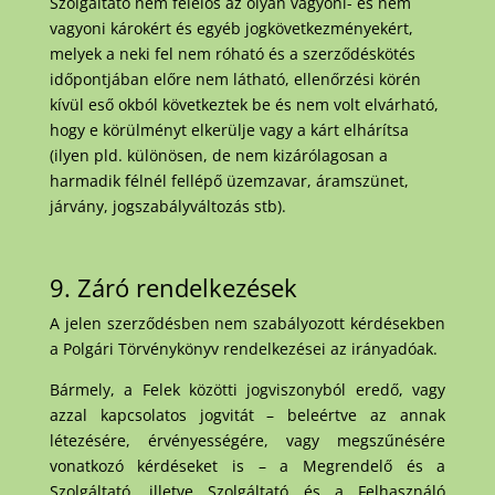
Szolgáltató nem felelős az olyan vagyoni- és nem
vagyoni károkért és egyéb jogkövetkezményekért,
melyek a neki fel nem róható és a szerződéskötés
időpontjában előre nem látható, ellenőrzési körén
kívül eső okból következtek be és nem volt elvárható,
hogy e körülményt elkerülje vagy a kárt elhárítsa
(ilyen pld. különösen, de nem kizárólagosan a
harmadik félnél fellépő üzemzavar, áramszünet,
járvány, jogszabályváltozás stb).
9. Záró rendelkezések
A jelen szerződésben nem szabályozott kérdésekben
a Polgári Törvénykönyv rendelkezései az irányadóak.
Bármely, a Felek közötti jogviszonyból eredő, vagy
azzal kapcsolatos jogvitát – beleértve az annak
létezésére, érvényességére, vagy megszűnésére
vonatkozó kérdéseket is – a Megrendelő és a
Szolgáltató, illetve Szolgáltató és a Felhasználó