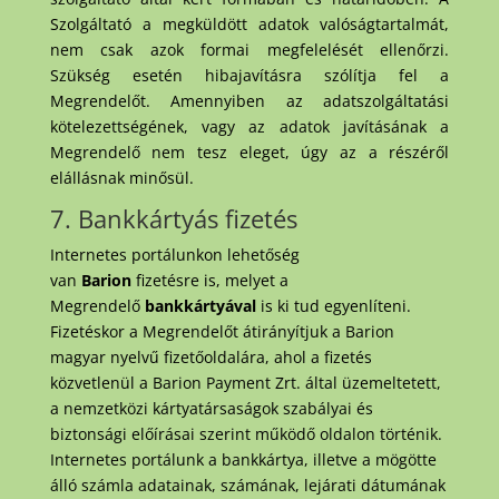
Szolgáltató a megküldött adatok valóságtartalmát,
nem csak azok formai megfelelését ellenőrzi.
Szükség esetén hibajavításra szólítja fel a
Megrendelőt. Amennyiben az adatszolgáltatási
kötelezettségének, vagy az adatok javításának a
Megrendelő nem tesz eleget, úgy az a részéről
elállásnak minősül.
7. Bankkártyás fizetés
Internetes portálunkon lehetőség
van
Barion
fizetésre is, melyet a
Megrendelő
bankkártyával
is ki tud egyenlíteni.
Fizetéskor a Megrendelőt átirányítjuk a Barion
magyar nyelvű fizetőoldalára, ahol a fizetés
közvetlenül a Barion Payment Zrt. által üzemeltetett,
a nemzetközi kártyatársaságok szabályai és
biztonsági előírásai szerint működő oldalon történik.
Internetes portálunk a bankkártya, illetve a mögötte
álló számla adatainak, számának, lejárati dátumának