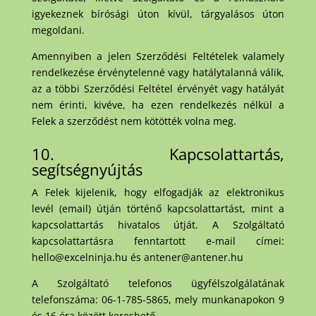
igyekeznek bírósági úton kívül, tárgyalásos úton
megoldani.
Amennyiben a jelen Szerződési Feltételek valamely
rendelkezése érvénytelenné vagy hatálytalanná válik,
az a többi Szerződési Feltétel érvényét vagy hatályát
nem érinti, kivéve, ha ezen rendelkezés nélkül a
Felek a szerződést nem kötötték volna meg.
10. Kapcsolattartás,
segítségnyújtás
A Felek kijelenik, hogy elfogadják az elektronikus
levél (email) útján történő kapcsolattartást, mint a
kapcsolattartás hivatalos útját. A Szolgáltató
kapcsolattartásra fenntartott e-mail címei:
hello@excelninja.hu és antener@antener.hu
A Szolgáltató telefonos ügyfélszolgálatának
telefonszáma: 06-1-785-5865, mely munkanapokon 9
és 16 óra között kereshető.