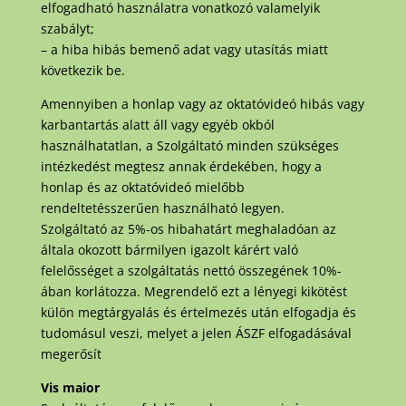
elfogadható használatra vonatkozó valamelyik
szabályt;
– a hiba hibás bemenő adat vagy utasítás miatt
következik be.
Amennyiben a honlap vagy az oktatóvideó hibás vagy
karbantartás alatt áll vagy egyéb okból
használhatatlan, a Szolgáltató minden szükséges
intézkedést megtesz annak érdekében, hogy a
honlap és az oktatóvideó mielőbb
rendeltetésszerűen használható legyen.
Szolgáltató az 5%-os hibahatárt meghaladóan az
általa okozott bármilyen igazolt kárért való
felelősséget a szolgáltatás nettó összegének 10%-
ában korlátozza. Megrendelő ezt a lényegi kikötést
külön megtárgyalás és értelmezés után elfogadja és
tudomásul veszi, melyet a jelen ÁSZF elfogadásával
megerősít
Vis maior