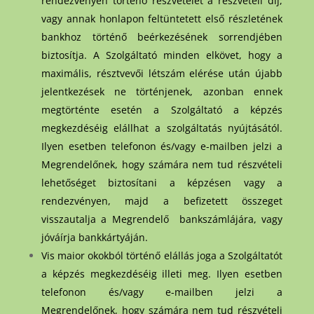
rendezvényen történő részvételét a részvételi díj,
vagy annak honlapon feltüntetett első részletének
bankhoz történő beérkezésének sorrendjében
biztosítja. A Szolgáltató minden elkövet, hogy a
maximális, résztvevői létszám elérése után újabb
jelentkezések ne történjenek, azonban ennek
megtörténte esetén a Szolgáltató a képzés
megkezdéséig elállhat a szolgáltatás nyújtásától.
Ilyen esetben telefonon és/vagy e-mailben jelzi a
Megrendelőnek, hogy számára nem tud részvételi
lehetőséget biztosítani a képzésen vagy a
rendezvényen, majd a befizetett összeget
visszautalja a Megrendelő bankszámlájára, vagy
jóváírja bankkártyáján.
Vis maior okokból történő elállás joga a Szolgáltatót
a képzés megkezdéséig illeti meg. Ilyen esetben
telefonon és/vagy e-mailben jelzi a
Megrendelőnek, hogy számára nem tud részvételi