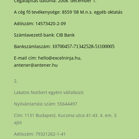
Cégalapítás dátuma: 2008. december 1.
A cég fő tevékenysége: 8559 ’08 M.n.s. egyéb oktatás
Adószám: 14573420-2-09
Számlavezető bank: CIB Bank
Bankszámlaszám:
10700457-71342528-51100005
E-mail cím:
hello@excelninja.hu
,
antener@antener.hu
2.
Lakatos Norbert egyéni vállalkozó
Nyilvántartási szám: 55644497
Cím: 1131 Budapest, Kucsma utca 41-43. 4. em. 3.
ajtó
Adószám: 79321262-1-41