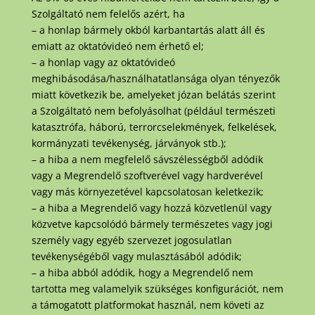
Szolgáltató nem felelős azért, ha
– a honlap bármely okból karbantartás alatt áll és
emiatt az oktatóvideó nem érhető el;
– a honlap vagy az oktatóvideó
meghibásodása/használhatatlansága olyan tényezők
miatt következik be, amelyeket józan belátás szerint
a Szolgáltató nem befolyásolhat (például természeti
katasztrófa, háború, terrorcselekmények, felkelések,
kormányzati tevékenység, járványok stb.);
– a hiba a nem megfelelő sávszélességből adódik
vagy a Megrendelő szoftverével vagy hardverével
vagy más környezetével kapcsolatosan keletkezik;
– a hiba a Megrendelő vagy hozzá közvetlenül vagy
közvetve kapcsolódó bármely természetes vagy jogi
személy vagy egyéb szervezet jogosulatlan
tevékenységéből vagy mulasztásából adódik;
– a hiba abból adódik, hogy a Megrendelő nem
tartotta meg valamelyik szükséges konfigurációt, nem
a támogatott platformokat használ, nem követi az