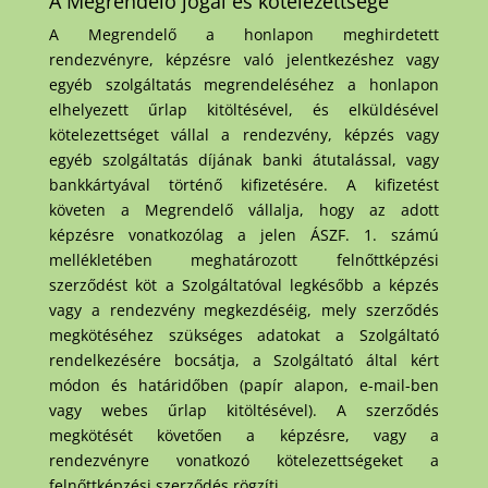
A Megrendelő jogai és kötelezettsége
A Megrendelő a honlapon meghirdetett
rendezvényre, képzésre való jelentkezéshez vagy
egyéb szolgáltatás megrendeléséhez a honlapon
elhelyezett űrlap kitöltésével, és elküldésével
kötelezettséget vállal a rendezvény, képzés vagy
egyéb szolgáltatás díjának banki átutalással, vagy
bankkártyával történő kifizetésére. A kifizetést
követen a Megrendelő vállalja, hogy az adott
képzésre vonatkozólag a jelen ÁSZF. 1. számú
mellékletében meghatározott felnőttképzési
szerződést köt a Szolgáltatóval legkésőbb a képzés
vagy a rendezvény megkezdéséig, mely szerződés
megkötéséhez szükséges adatokat a Szolgáltató
rendelkezésére bocsátja, a Szolgáltató által kért
módon és határidőben (papír alapon, e-mail-ben
vagy webes űrlap kitöltésével). A szerződés
megkötését követően a képzésre, vagy a
rendezvényre vonatkozó kötelezettségeket a
felnőttképzési szerződés rögzíti.