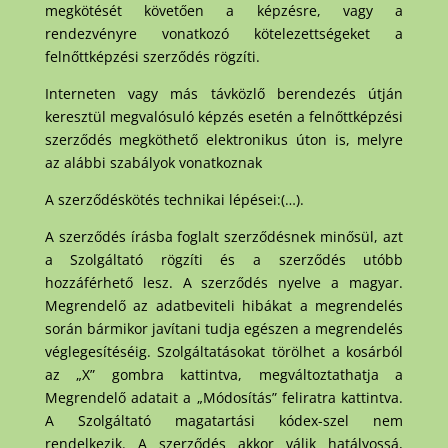
megkötését követően a képzésre, vagy a
rendezvényre vonatkozó kötelezettségeket a
felnőttképzési szerződés rögzíti.
Interneten vagy más távközlő berendezés útján
keresztül megvalósuló képzés esetén a felnőttképzési
szerződés megköthető elektronikus úton is, melyre
az alábbi szabályok vonatkoznak
A szerződéskötés technikai lépései:(…).
A szerződés írásba foglalt szerződésnek minősül, azt
a Szolgáltató rögzíti és a szerződés utóbb
hozzáférhető lesz. A szerződés nyelve a magyar.
Megrendelő az adatbeviteli hibákat a megrendelés
során bármikor javítani tudja egészen a megrendelés
véglegesítéséig. Szolgáltatásokat törölhet a kosárból
az „X” gombra kattintva, megváltoztathatja a
Megrendelő adatait a „Módosítás” feliratra kattintva.
A Szolgáltató magatartási kódex-szel nem
rendelkezik. A szerződés akkor válik hatályossá,