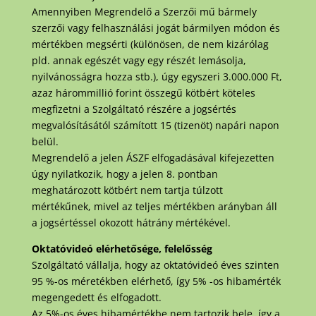
Amennyiben Megrendelő a Szerzői mű bármely
szerzői vagy felhasználási jogát bármilyen módon és
mértékben megsérti (különösen, de nem kizárólag
pld. annak egészét vagy egy részét lemásolja,
nyilvánosságra hozza stb.), úgy egyszeri 3.000.000 Ft,
azaz hárommillió forint összegű kötbért köteles
megfizetni a Szolgáltató részére a jogsértés
megvalósításától számított 15 (tizenöt) napári napon
belül.
Megrendelő a jelen ÁSZF elfogadásával kifejezetten
úgy nyilatkozik, hogy a jelen 8. pontban
meghatározott kötbért nem tartja túlzott
mértékűnek, mivel az teljes mértékben arányban áll
a jogsértéssel okozott hátrány mértékével.
Oktatóvideó elérhetősége, felelősség
Szolgáltató vállalja, hogy az oktatóvideó éves szinten
95 %-os méretékben elérhető, így 5% -os hibamérték
megengedett és elfogadott.
Az 5%-os éves hibamértékbe nem tartozik bele, így a