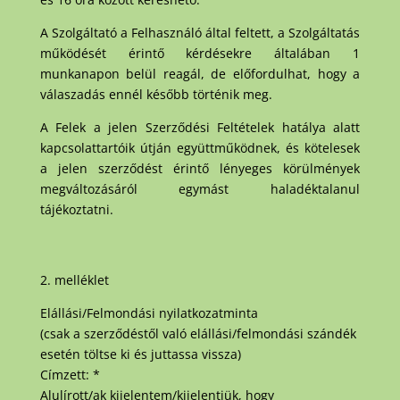
A Szolgáltató a Felhasználó által feltett, a Szolgáltatás
működését érintő kérdésekre általában 1
munkanapon belül reagál, de előfordulhat, hogy a
válaszadás ennél később történik meg.
A Felek a jelen Szerződési Feltételek hatálya alatt
kapcsolattartóik útján együttműködnek, és kötelesek
a jelen szerződést érintő lényeges körülmények
megváltozásáról egymást haladéktalanul
tájékoztatni.
2. melléklet
Elállási/Felmondási nyilatkozatminta
(csak a szerződéstől való elállási/felmondási szándék
esetén töltse ki és juttassa vissza)
Címzett: *
Alulírott/ak kijelentem/kijelentjük, hogy