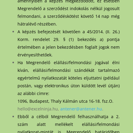
amennyiben a képzés megkezdődött, ez esetben
Megrendelő a szerződést indokolás nélkül jogosult
felmondani, a szerződéskötést követő 14 nap még
hátralévő részében.
A képzés befejezését követően a 45/2014. (II. 26.)
Korm. rendelet 29. § (1) bekezdés a) pontja
értelmében a jelen bekezdésben foglalt jogok nem
érvényesíthetőek.
Ha Megrendelő elállási/felmondási jogával élni
kíván, elállási/felmondási szándékát tartalmazó
egyértelmű nyilatkozatát köteles eljuttatni (például
postán, vagy elektronikus úton küldött levél útján)
az alábbi címre:
1096, Budapest, Thaly Kálmán utca 16-18. fsz.O.
hello@excelninja.hu,
antener@antener.hu
.
Ebből a célból Megrendelő felhasználhatja a 2.
szám alatt mellékelt elállási/felmondási
nyilatkozat-mintát is. Megrendelő határidőben