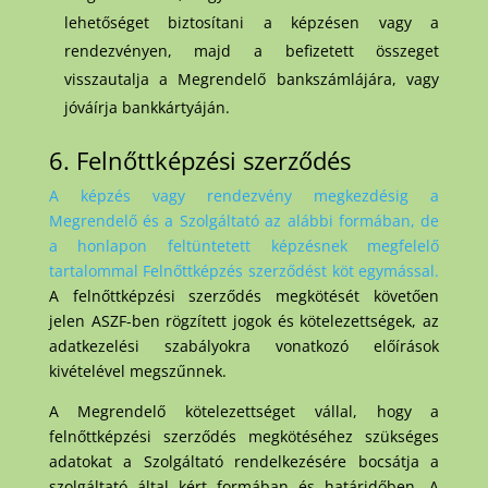
lehetőséget biztosítani a képzésen vagy a
rendezvényen, majd a befizetett összeget
visszautalja a Megrendelő bankszámlájára, vagy
jóváírja bankkártyáján.
6. Felnőttképzési szerződés
A képzés vagy rendezvény megkezdésig a
Megrendelő és a Szolgáltató az alábbi formában, de
a honlapon feltüntetett képzésnek megfelelő
tartalommal Felnőttképzés szerződést köt egymással.
A felnőttképzési szerződés megkötését követően
jelen ASZF-ben rögzített jogok és kötelezettségek, az
adatkezelési szabályokra vonatkozó előírások
kivételével megszűnnek.
A
Megrendelő
kötelezettséget vállal, hogy a
felnőttképzési szerződés megkötéséhez szükséges
adatokat a Szolgáltató rendelkezésére bocsátja a
szolgáltató által kért formában és határidőben. A