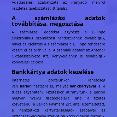
Adatkezelési szabályzata az irányadó,
melyről
részletes tájékoztatást itt találsz
.
A számlázási adatok
továbbítása, megosztása
A számlázási adatokat egyrészt a Billingo
elektronikus számlázási rendszerének továbbítjuk,
mivel az elektronikus számlákat a Billingo rendszere
készíti el és archiválja. A számlák adatait az Antener
Oktatásszervező Kft. könyvelőjének is továbbítjuk
könyvelési célokra.
Bankkártya adatok kezelése
Internetes portálunkon lehetőség
van
Barion
fizetésre is, melyet
bankkártyával
is ki
tudsz egyenlíteni. Fizetéskor átirányítunk a Barion
magyar nyelvű fizetőoldalára, ahol a fizetés
közvetlenül a Barion Payment Zrt. által üzemeltetett,
a nemzetközi kártyatársaságok szabályai és
biztonsági előírásai szerint működő oldalon történik.