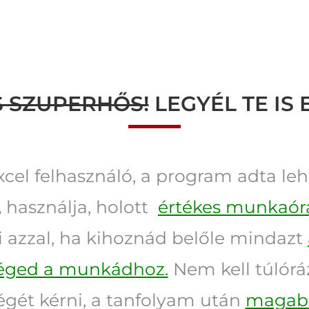
IS SZUPERHŐS!
LEGYÉL TE IS 
xcel felhasználó, a program adta l
,
használja, holott
értékes munkaór
 azzal, ha kihoznád belőle mindazt
éged a munkádhoz.
Nem kell túlórá
gét kérni, a tanfolyam után
magabi