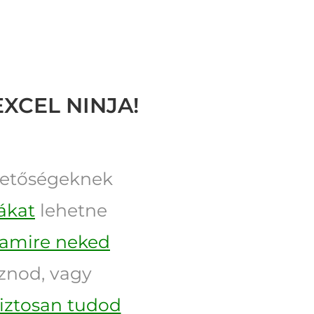
EXCEL NINJA!
ehetőségeknek
ákat
lehetne
amire neked
znod, vagy
ztosan tudod