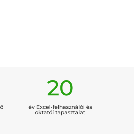
20
vő
év Excel-felhasználói és
oktatói tapasztalat