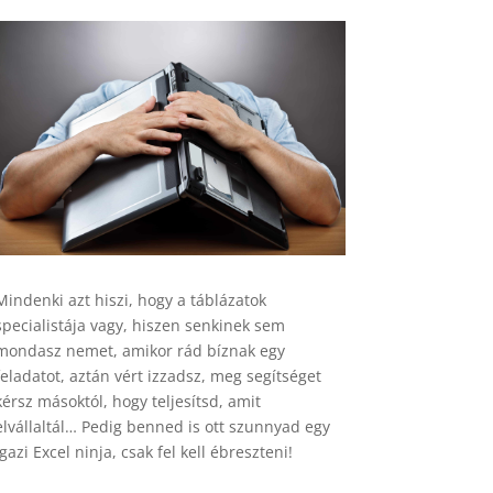
Mindenki azt hiszi, hogy a táblázatok
specialistája vagy, hiszen senkinek sem
mondasz nemet, amikor rád bíznak egy
feladatot, aztán vért izzadsz, meg segítséget
kérsz másoktól, hogy teljesítsd, amit
elvállaltál… Pedig benned is ott szunnyad egy
igazi Excel ninja, csak fel kell ébreszteni!