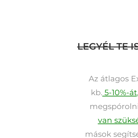
LEGYÉL TE 
Az átlagos E
kb.
5-10%-át
megspórolni
van szüks
mások segítsé