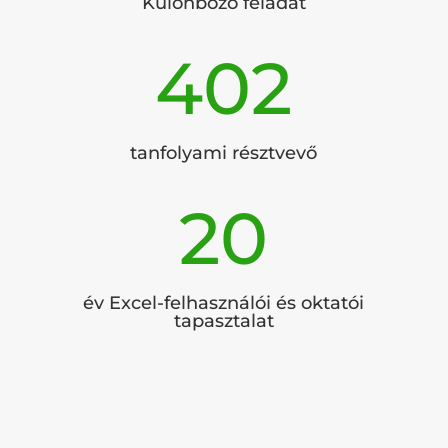
Különböző feladat
402
tanfolyami résztvevő
20
év Excel-felhasználói és oktatói
tapasztalat