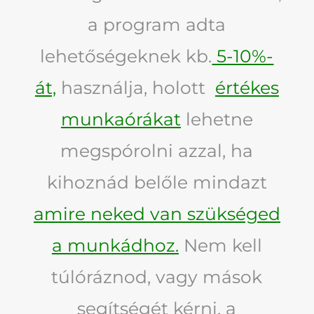
a program adta
lehetőségeknek kb.
5-10%-
át,
használja, holott
értékes
munkaórákat
lehetne
megspórolni azzal, ha
kihoznád belőle mindazt
amire neked van szükséged
a munkádhoz.
Nem kell
túlóráznod, vagy mások
segítségét kérni, a