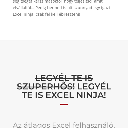
segítséget kérsz másoktól, hogy teljesítsd, amit
elvállaltál… Pedig benned is ott szunnyad egy igazi
Excel ninja, csak fel kell ébreszteni!
LEGYÉL TE IS
SZUPERHŐS!
LEGYÉL
TE IS EXCEL NINJA!
Az átlagos Excel felhasználó,