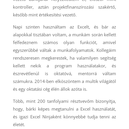
kontroller, aztán projektfinanszírozási szakértő,
később mint értékesítési vezető.
Napi szinten használtam az Excelt, és bár az
alapokkal tisztában voltam, a munkám során kellett
felfedeznem számos olyan funkciót, amivel
egyszerűbbé váltak a munkafolyamatok. Kollegáim
rendszeresen megkerestek, ha valamilyen segítség
kellett nekik a program használatakor, és
észrevétlenül is oktatóvá, mentorrá váltam
számukra. 2014-ben elköszöntem a multik világától
és egy oktatási cég élén állok azóta is.
Több, mint 200 tanfolyami résztvevőm bizonyítja,
hogy, bárki képes megtanulni a Excel használatát,
és igazi Excel Ninjaként könnyebbé tudja tenni az
életét.