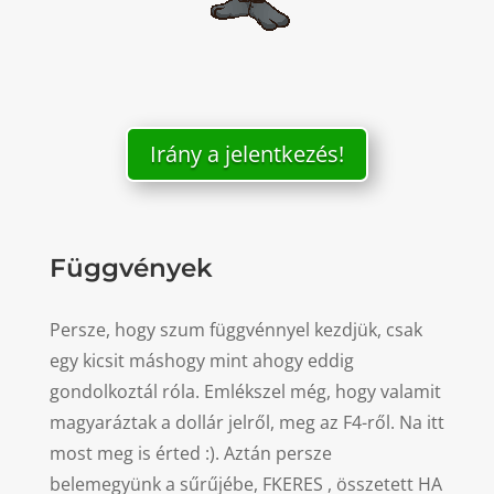
Irány a jelentkezés!
Függvények
Persze, hogy szum függvénnyel kezdjük, csak
egy kicsit máshogy mint ahogy eddig
gondolkoztál róla. Emlékszel még, hogy valamit
magyaráztak a dollár jelről, meg az F4-ről. Na itt
most meg is érted :). Aztán persze
belemegyünk a sűrűjébe, FKERES , összetett HA